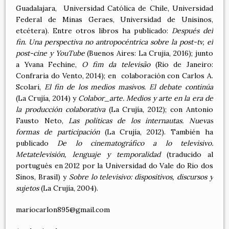
Guadalajara, Universidad Católica de Chile, Universidad
Federal de Minas Geraes, Universidad de Unisinos,
etcétera). Entre otros libros ha publicado:
Después del
fin. Una perspectiva no antropocéntrica sobre la post-tv, el
post-cine y YouTube
(Buenos Aires: La Crujia, 2016); junto
a Yvana Fechine,
O fim da televisão
(Rio de Janeiro:
Confraria do Vento, 2014); en colaboración con Carlos A.
Scolari,
El fin de los medios masivos. El debate continúa
(La Crujía, 2014) y
Colabor_arte. Medios y arte en la era de
la producción colaborativa
(La Crujía, 2012); con Antonio
Fausto Neto,
Las políticas de los internautas. Nuevas
formas de participación
(La Crujía, 2012). También ha
publicado
De lo cinematográfico a lo televisivo.
Metatelevisión, lenguaje y temporalidad
(traducido al
portugués en 2012 por la Universidad do Vale do Rio dos
Sinos, Brasil) y
Sobre lo televisivo: dispositivos, discursos y
sujetos
(La Crujía, 2004).
mariocarlon895@gmail.com