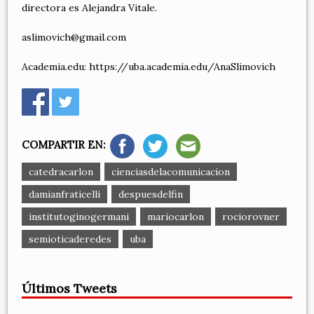
directora es Alejandra Vitale.
aslimovich@gmail.com
Academia.edu:
https://uba.academia.edu/AnaSlimovich
COMPARTIR EN:
catedracarlon
cienciasdelacomunicacion
damianfraticelli
despuesdelfin
institutoginogermani
mariocarlon
rociorovner
semioticaderedes
uba
Últimos Tweets