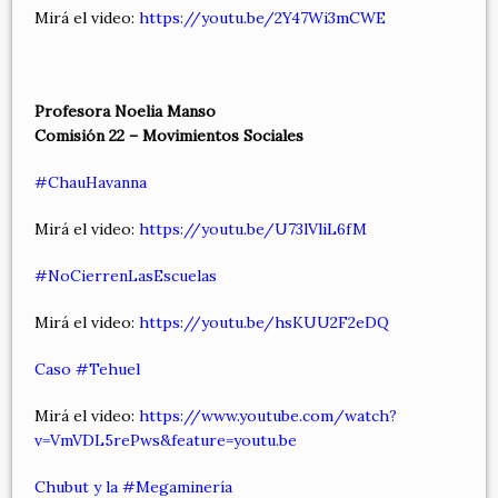
Mirá el video:
https://youtu.be/2Y47Wi3mCWE
Profesora Noelia Manso
Comisión 22 – Movimientos Sociales
#ChauHavanna
Mirá el video:
https://youtu.be/U73lVliL6fM
#NoCierrenLasEscuelas
Mirá el video:
https://youtu.be/hsKUU2F2eDQ
Caso #Tehuel
Mirá el video:
https://www.youtube.com/watch?
v=VmVDL5rePws&feature=youtu.be
Chubut y la #Megaminería