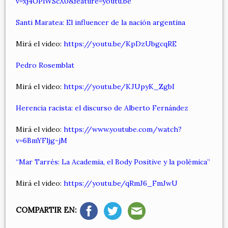
v=xj4OPlWScX0&feature=youtu.be
Santi Maratea: El influencer de la nación argentina
Mirá el video:
https://youtu.be/KpDzUbgcqRE
Pedro Rosemblat
Mirá el video:
https://youtu.be/KJUpyK_ZgbI
Herencia racista: el discurso de Alberto Fernández
Mirá el video:
https://www.youtube.com/watch?
v=6BmYFljg-jM
“Mar Tarrés: La Academia, el Body Positive y la polémica”
Mirá el video:
https://youtu.be/qRmJ6_FmJwU
COMPARTIR EN: