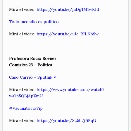
Mirá el video:
https://youtu.be/juDg1M1wKhI
Todo incendio es político
Mirá el video:
https://youtu.be/uJc-RJLNb9w
Profesora Rocío Rovner
Comisión 23 – Política
Caso Carrió – Sputnik V
Mirá el video:
https://www.youtube.com/watch?
v=On5QBjApZmU
#VacunatorioVip
Mirá el video:
https://youtu.be/Sz5b7j7iBqU