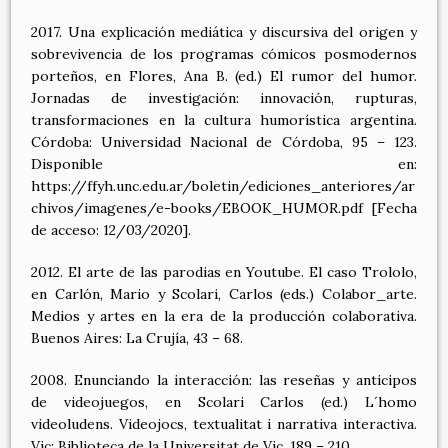
2017. Una explicación mediática y discursiva del origen y
sobrevivencia de los programas cómicos posmodernos
porteños, en Flores, Ana B. (ed.) El rumor del humor.
Jornadas de investigación: innovación, rupturas,
transformaciones en la cultura humorística argentina.
Córdoba: Universidad Nacional de Córdoba, 95 – 123.
Disponible en:
https://ffyh.unc.edu.ar/boletin/ediciones_anteriores/ar
chivos/imagenes/e-books/EBOOK_HUMOR.pdf [Fecha
de acceso: 12/03/2020].
2012. El arte de las parodias en Youtube. El caso Trololo,
en Carlón, Mario y Scolari, Carlos (eds.) Colabor_arte.
Medios y artes en la era de la producción colaborativa.
Buenos Aires: La Crujía, 43 – 68.
2008. Enunciando la interacción: las reseñas y anticipos
de videojuegos, en Scolari Carlos (ed.) L´homo
videoludens. Videojocs, textualitat i narrativa interactiva.
Vic: Biblioteca de la Universitat de Vic, 189 – 210.