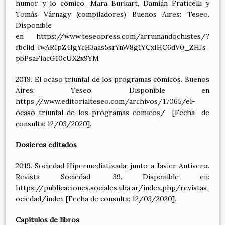
humor y lo cómico. Mara Burkart, Damián Fraticelli y
Tomás Várnagy (compiladores) Buenos Aires: Teseo.
Disponible
en https://www.teseopress.com/arruinandochistes/?
fbclid=IwAR1pZ4IgYcH3aas5srYnW8g1YCxIHC6dV0_ZHJs
pbPsaFIacG10cUX2x9YM
2019. El ocaso triunfal de los programas cómicos. Buenos
Aires: Teseo. Disponible en
https://www.editorialteseo.com/archivos/17065/el-
ocaso-triunfal-de-los-programas-comicos/ [Fecha de
consulta: 12/03/2020].
Dosieres editados
2019. Sociedad Hipermediatizada, junto a Javier Antivero.
Revista Sociedad, 39. Disponible en:
https://publicaciones.sociales.uba.ar/index.php/revistas
ociedad/index [Fecha de consulta: 12/03/2020].
Capítulos de libros